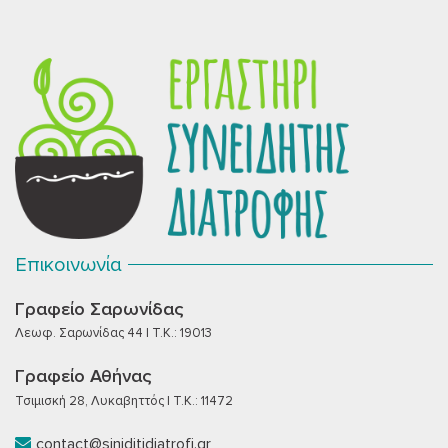
Επικοινωνία
Γραφείο Σαρωνίδας
Λεωφ. Σαρωνίδας 44 | T.K.: 19013
Γραφείο Αθήνας
Τσιμισκή 28, Λυκαβηττός | T.K.: 11472
contact@siniditidiatrofi.gr