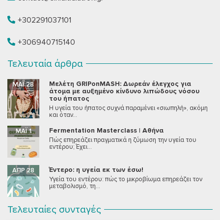
+302291037101
+306940715140
Τελευταία άρθρα
Μελέτη GRIPonMASH: Δωρεάν έλεγχος για
ΜΆΙ 28
άτομα με αυξημένο κίνδυνο λιπώδους νόσου
του ήπατος
Η υγεία του ήπατος συχνά παραμένει «σιωπηλή», ακόμη
και όταν...
Fermentation Masterclass | Αθήνα
ΜΆΙ 1
Πώς επηρεάζει πραγματικά η ζύμωση την υγεία του
εντέρου; Έχει...
Έντερο: η υγεία εκ των έσω!
ΑΠΡ 28
Υγεία του εντέρου: πώς το μικροβίωμα επηρεάζει τον
μεταβολισμό, τη...
Τελευταίες συνταγές