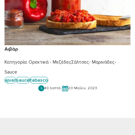
Αιβάρ
Κατηγορία:
Ορεκτικά - Μεζέδες
Σάλτσες- Μαρινάδες-
Sauce
ajvar
sauce
tabasco
40 λεπτά.
20 Μαΐου, 2023