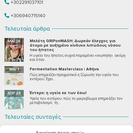
+302291037101
+306940715140
Τελευταία άρθρα
Μελέτη GRIPonMASH: Δωρεάν έλεγχος για
ΜΆΙ 28
άτομα με αυξημένο κίνδυνο λιπώδους νόσου
του ήπατος
Η υγεία του ήπατος συχνά παραμένει «σιωπηλή», ακόμη
και όταν...
Fermentation Masterclass | Αθήνα
ΜΆΙ 1
Πώς επηρεάζει πραγματικά η ζύμωση την υγεία του
εντέρου; Έχει...
Έντερο: η υγεία εκ των έσω!
ΑΠΡ 28
Υγεία του εντέρου: πώς το μικροβίωμα επηρεάζει τον
μεταβολισμό, τη...
Τελευταίες συνταγές
Σοκολατένια Μους Τόφου
ΣΕΠ 2