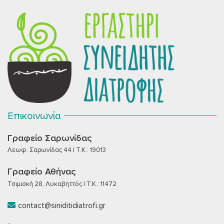
Επικοινωνία
Γραφείο Σαρωνίδας
Λεωφ. Σαρωνίδας 44 | T.K.: 19013
Γραφείο Αθήνας
Τσιμισκή 28, Λυκαβηττός | T.K.: 11472
contact@siniditidiatrofi.gr