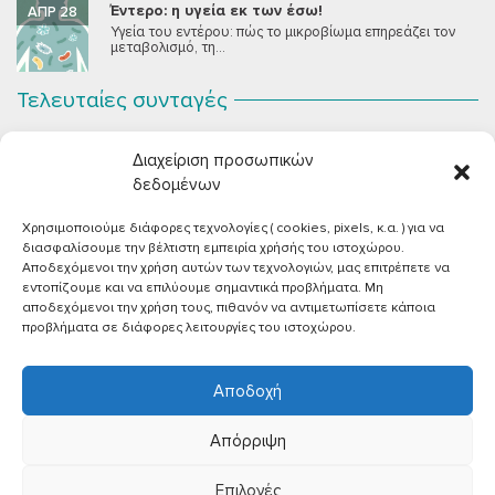
Έντερο: η υγεία εκ των έσω!
ΑΠΡ 28
Υγεία του εντέρου: πώς το μικροβίωμα επηρεάζει τον
μεταβολισμό, τη...
Τελευταίες συνταγές
Σοκολατένια Μους Τόφου
ΣΕΠ 2
Διαχείριση προσωπικών
Μια μους σοκολάτας για όλους εμάς που θέλουμε να
συστήσουμε...
δεδομένων
Χρησιμοποιούμε διάφορες τεχνολογίες ( cookies, pixels, κ.α. ) για να
Vegan Χωριάτικη Σαλάτα με Φέτα από Τόφου
ΙΟΎΝ 26
διασφαλίσουμε την βέλτιστη εμπειρία χρήσής του ιστοχώρου.
Καλοκαίρι, ζεστάρα και “χωριάτικη” σαλάτα! Έχοντας
Αποδεχόμενοι την χρήση αυτών των τεχνολογιών, μας επιτρέπετε να
μεγαλώσει με αυτό το...
εντοπίζουμε και να επιλύουμε σημαντικά προβλήματα. Μη
αποδεχόμενοι την χρήση τους, πιθανόν να αντιμετωπίσετε κάποια
Πικάντικες πέννες με ντομάτα
ΙΟΎΝ 18
προβλήματα σε διάφορες λειτουργίες του ιστοχώρου.
Και σε ποιο άτομο δεν αρέσει μία νόστιμη μακαρονάδα
με...
Αποδοχή
Απόρριψη
Επιλογές