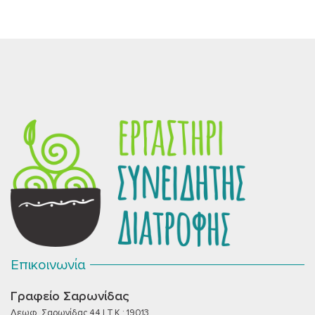
Επικοινωνία
Γραφείο Σαρωνίδας
Λεωφ. Σαρωνίδας 44 | T.K.: 19013