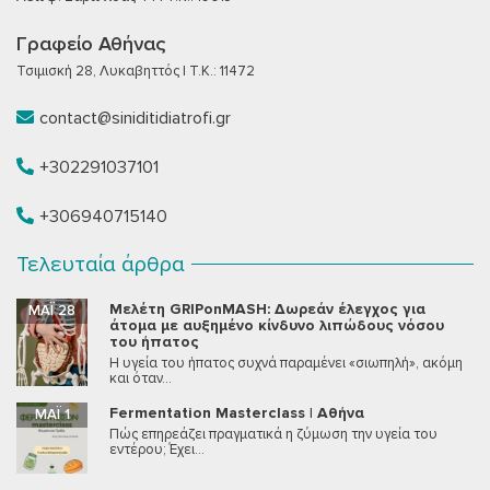
Γραφείο Αθήνας
Τσιμισκή 28, Λυκαβηττός | T.K.: 11472
contact@siniditidiatrofi.gr
+302291037101
+306940715140
Τελευταία άρθρα
Μελέτη GRIPonMASH: Δωρεάν έλεγχος για
ΜΆΙ 28
άτομα με αυξημένο κίνδυνο λιπώδους νόσου
του ήπατος
Η υγεία του ήπατος συχνά παραμένει «σιωπηλή», ακόμη
και όταν...
Fermentation Masterclass | Αθήνα
ΜΆΙ 1
Πώς επηρεάζει πραγματικά η ζύμωση την υγεία του
εντέρου; Έχει...