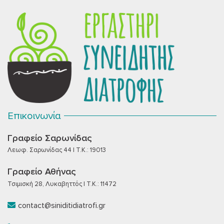
Επικοινωνία
Γραφείο Σαρωνίδας
Λεωφ. Σαρωνίδας 44 | T.K.: 19013
Γραφείο Αθήνας
Τσιμισκή 28, Λυκαβηττός | T.K.: 11472
contact@siniditidiatrofi.gr