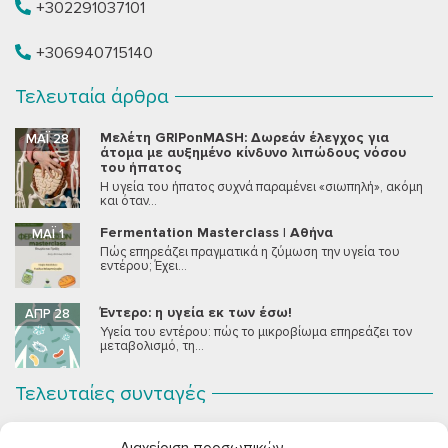
+302291037101
+306940715140
Τελευταία άρθρα
Μελέτη GRIPonMASH: Δωρεάν έλεγχος για
ΜΆΙ 28
άτομα με αυξημένο κίνδυνο λιπώδους νόσου
του ήπατος
Η υγεία του ήπατος συχνά παραμένει «σιωπηλή», ακόμη
και όταν...
Fermentation Masterclass | Αθήνα
ΜΆΙ 1
Πώς επηρεάζει πραγματικά η ζύμωση την υγεία του
εντέρου; Έχει...
Έντερο: η υγεία εκ των έσω!
ΑΠΡ 28
Υγεία του εντέρου: πώς το μικροβίωμα επηρεάζει τον
μεταβολισμό, τη...
Τελευταίες συνταγές
Σοκολατένια Μους Τόφου
ΣΕΠ 2