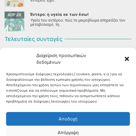
εντέρου; Έχει...
Έντερο: η υγεία εκ των έσω!
ΑΠΡ 28
Υγεία του εντέρου: πώς το μικροβίωμα επηρεάζει τον
μεταβολισμό, τη...
Τελευταίες συνταγές
Σοκολατένια Μους Τόφου
ΣΕΠ 2
Διαχείριση προσωπικών
Μια μους σοκολάτας για όλους εμάς που θέλουμε να
συστήσουμε...
δεδομένων
Χρησιμοποιούμε διάφορες τεχνολογίες ( cookies, pixels, κ.α. ) για να
Vegan Χωριάτικη Σαλάτα με Φέτα από Τόφου
ΙΟΎΝ 26
διασφαλίσουμε την βέλτιστη εμπειρία χρήσής του ιστοχώρου.
Καλοκαίρι, ζεστάρα και “χωριάτικη” σαλάτα! Έχοντας
Αποδεχόμενοι την χρήση αυτών των τεχνολογιών, μας επιτρέπετε να
μεγαλώσει με αυτό το...
εντοπίζουμε και να επιλύουμε σημαντικά προβλήματα. Μη
αποδεχόμενοι την χρήση τους, πιθανόν να αντιμετωπίσετε κάποια
Πικάντικες πέννες με ντομάτα
ΙΟΎΝ 18
προβλήματα σε διάφορες λειτουργίες του ιστοχώρου.
Και σε ποιο άτομο δεν αρέσει μία νόστιμη μακαρονάδα
με...
Αποδοχή
Απόρριψη