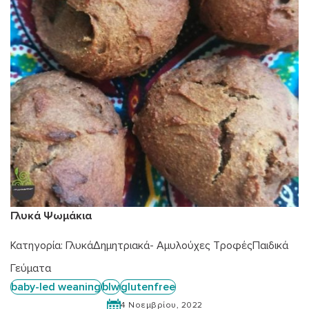
Γλυκά Ψωμάκια
Κατηγορία:
Γλυκά
Δημητριακά- Αμυλούχες Τροφές
Παιδικά
Γεύματα
baby-led weaning
blw
glutenfree
4 Νοεμβρίου, 2022