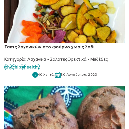
Τσιπς λαχανικών στο φούρνο χωρίς λάδι
Κατηγορία:
Λαχανικά - Σαλάτες
Ορεκτικά - Μεζέδες
blw
chips
healthy
40 λεπτά.
30 Αυγούστου, 2023