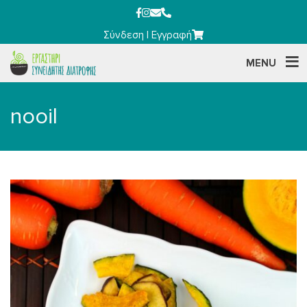
Σύνδεση
|
Εγγραφή
MENU
nooil