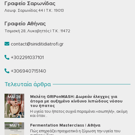
Γραφείο Σαρωνίδας
Λεωφ. Σαρωνίδας 44 | T.K.: 19013
Γραφείο Αθήνας
Τσιμισκή 28, Λυκαβηττός | T.K.: 11472
contact@siniditidiatrofi.gr
+302291037101
+306940715140
Τελευταία άρθρα
Μελέτη GRIPonMASH: Δωρεάν έλεγχος για
ΜΆΙ 28
άτομα με αυξημένο κίνδυνο λιπώδους νόσου
του ήπατος
Η υγεία του ήπατος συχνά παραμένει «σιωπηλή», ακόμη
και όταν...
Fermentation Masterclass | Αθήνα
ΜΆΙ 1
Πώς επηρεάζει πραγματικά η ζύμωση την υγεία του