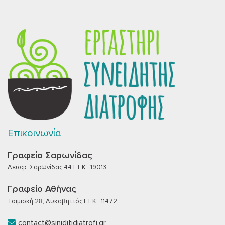
Επικοινωνία
Γραφείο Σαρωνίδας
Λεωφ. Σαρωνίδας 44 | T.K.: 19013
Γραφείο Αθήνας
Τσιμισκή 28, Λυκαβηττός | T.K.: 11472
contact@siniditidiatrofi.gr