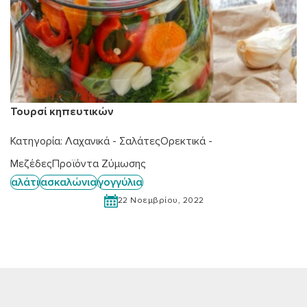
Τουρσί κηπευτικών
Κατηγορία:
Λαχανικά - Σαλάτες
Ορεκτικά -
Μεζέδες
Προϊόντα Ζύμωσης
αλάτι
ασκαλώνια
γογγύλια
22 Νοεμβρίου, 2022