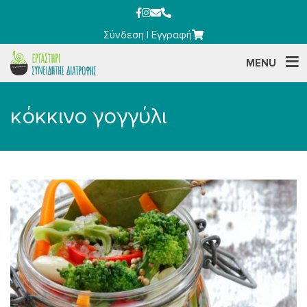
Σύνδεση
|
Εγγραφή
MENU
κόκκινο γογγύλι