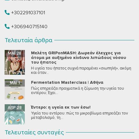
+302291037101
+306940715140
Τελευταία άρθρα
Μελέτη GRIPonMASH: Δωρεάν έλεγχος για
ΜΆΙ 28
άτομα με αυξημένο κίνδυνο λιπώδους νόσου
του ήπατος
Η υγεία του ήπατος συχνά παραμένει «σιωπηλή», ακόμη
και όταν...
Fermentation Masterclass | Αθήνα
ΜΆΙ 1
Πώς επηρεάζει πραγματικά η ζύμωση την υγεία του
εντέρου; Έχει...
Έντερο: η υγεία εκ των έσω!
ΑΠΡ 28
Υγεία του εντέρου: πώς το μικροβίωμα επηρεάζει τον
μεταβολισμό, τη...
Τελευταίες συνταγές