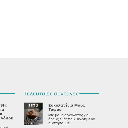
Τελευταίες συνταγές
SH:
Σοκολατένια Μους
ΣΕΠ 2
ια
Τόφου
νο
Μια μους σοκολάτας για
 νόσου
όλους εμάς που θέλουμε να
συστήσουμε...
συχνά