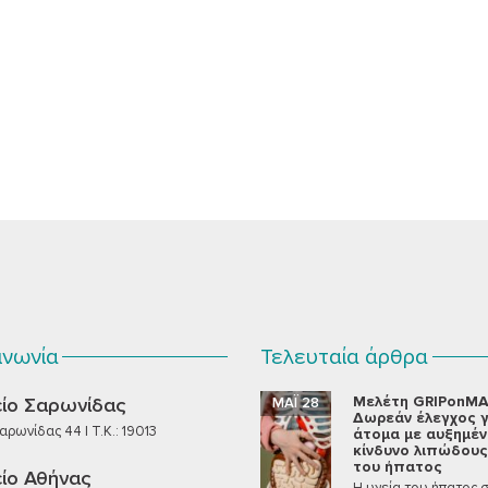
ινωνία
Τελευταία άρθρα
Μελέτη GRIPonMA
ίο Σαρωνίδας
ΜΆΙ 28
Δωρεάν έλεγχος γ
ρωνίδας 44 | T.K.: 19013
άτομα με αυξημέ
κίνδυνο λιπώδους
του ήπατος
ίο Αθήνας
Η υγεία του ήπατος 