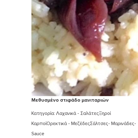
Μεθυσμένο στιφάδο μανιταριών
Κατηγορία:
Λαχανικά - Σαλάτες
Ξηροί
Καρποί
Ορεκτικά - Μεζέδες
Σάλτσες- Μαρινάδες-
Sauce