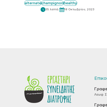
alternate
champignon
healthy
35 λεπτά.
18 Οκτωβρίου, 2023
Επικο
Γραφε
Λεωφ. Σα
Γραφε