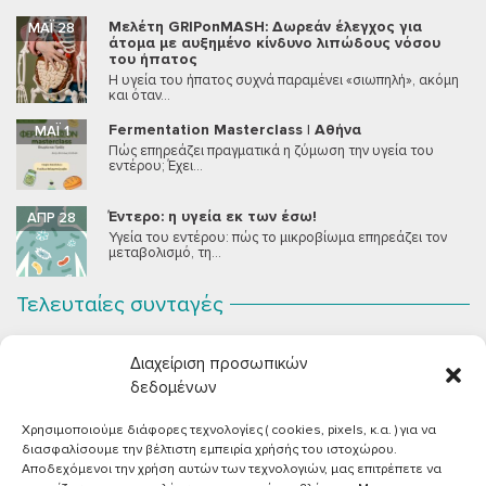
Μελέτη GRIPonMASH: Δωρεάν έλεγχος για
ΜΆΙ 28
άτομα με αυξημένο κίνδυνο λιπώδους νόσου
του ήπατος
Η υγεία του ήπατος συχνά παραμένει «σιωπηλή», ακόμη
και όταν...
Fermentation Masterclass | Αθήνα
ΜΆΙ 1
Πώς επηρεάζει πραγματικά η ζύμωση την υγεία του
εντέρου; Έχει...
Έντερο: η υγεία εκ των έσω!
ΑΠΡ 28
Υγεία του εντέρου: πώς το μικροβίωμα επηρεάζει τον
μεταβολισμό, τη...
Τελευταίες συνταγές
Σοκολατένια Μους Τόφου
ΣΕΠ 2
Διαχείριση προσωπικών
Μια μους σοκολάτας για όλους εμάς που θέλουμε να
συστήσουμε...
δεδομένων
Χρησιμοποιούμε διάφορες τεχνολογίες ( cookies, pixels, κ.α. ) για να
Vegan Χωριάτικη Σαλάτα με Φέτα από Τόφου
ΙΟΎΝ 26
διασφαλίσουμε την βέλτιστη εμπειρία χρήσής του ιστοχώρου.
Καλοκαίρι, ζεστάρα και “χωριάτικη” σαλάτα! Έχοντας
Αποδεχόμενοι την χρήση αυτών των τεχνολογιών, μας επιτρέπετε να
μεγαλώσει με αυτό το...