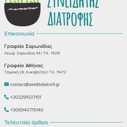
Επικοινωνία
Γραφείο Σαρωνίδας
Λεωφ. Σαρωνίδας 44 | T.K.: 19013
Γραφείο Αθήνας
Τσιμισκή 28, Λυκαβηττός | T.K.: 11472
contact@siniditidiatrofi.gr
+302291037101
+306940715140
Τελευταία άρθρα