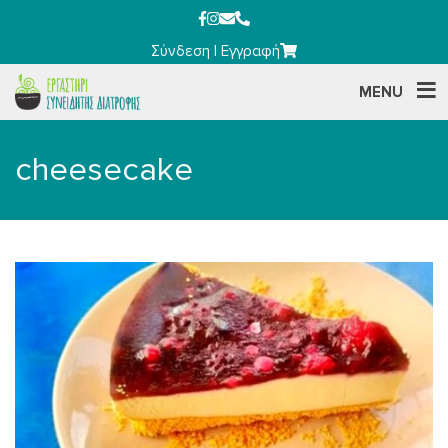
Σύνδεση
|
Εγγραφή
MENU
cheesecake