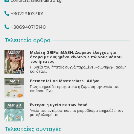
contact@siniditidiatrofi.gr
+302291037101
+306940715140
Τελευταία άρθρα
Μελέτη GRIPonMASH: Δωρεάν έλεγχος για
ΜΆΙ 28
άτομα με αυξημένο κίνδυνο λιπώδους νόσου
του ήπατος
Η υγεία του ήπατος συχνά παραμένει «σιωπηλή», ακόμη
και όταν...
Fermentation Masterclass | Αθήνα
ΜΆΙ 1
Πώς επηρεάζει πραγματικά η ζύμωση την υγεία του
εντέρου; Έχει...
Έντερο: η υγεία εκ των έσω!
ΑΠΡ 28
Υγεία του εντέρου: πώς το μικροβίωμα επηρεάζει τον
μεταβολισμό, τη...
Τελευταίες συνταγές