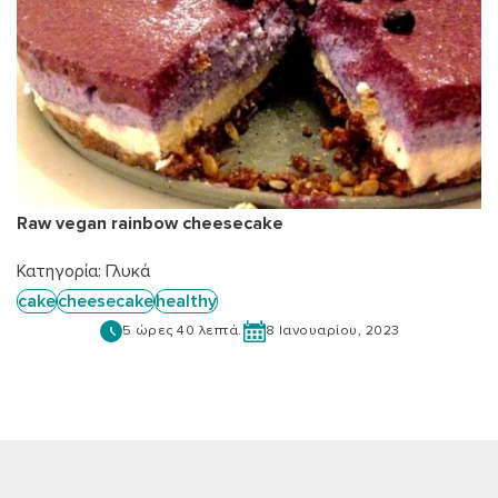
Raw vegan rainbow cheesecake
Κατηγορία:
Γλυκά
cake
cheesecake
healthy
5 ώρες 40 λεπτά.
8 Ιανουαρίου, 2023