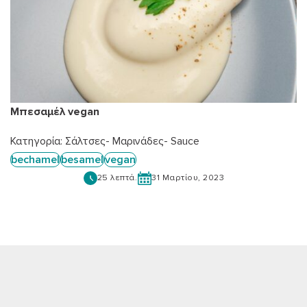
Μπεσαμέλ vegan
Κατηγορία:
Σάλτσες- Μαρινάδες- Sauce
bechamel
besamel
vegan
25 λεπτά.
31 Μαρτίου, 2023