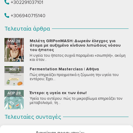
+302291037101
+306940715140
Τελευταία άρθρα
Μελέτη GRIPonMASH: Δωρεάν έλεγχος για
ΜΆΙ 28
άτομα με αυξημένο κίνδυνο λιπώδους νόσου
του ήπατος
Η υγεία του ήπατος συχνά παραμένει «σιωπηλή», ακόμη
και όταν...
Fermentation Masterclass | Αθήνα
ΜΆΙ 1
Πώς επηρεάζει πραγματικά η ζύμωση την υγεία του
εντέρου; Έχει...
Έντερο: η υγεία εκ των έσω!
ΑΠΡ 28
Υγεία του εντέρου: πώς το μικροβίωμα επηρεάζει τον
μεταβολισμό, τη...
Τελευταίες συνταγές
Σοκολατένια Μους Τόφου
ΣΕΠ 2