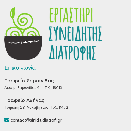
Επικοινωνία
Γραφείο Σαρωνίδας
Λεωφ. Σαρωνίδας 44 | T.K.: 19013
Γραφείο Αθήνας
Τσιμισκή 28, Λυκαβηττός | T.K.: 11472
contact@siniditidiatrofi.gr