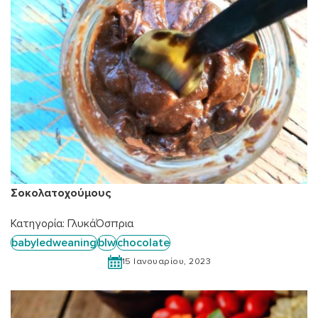
Σοκολατοχούμους
Κατηγορία:
Γλυκά
Όσπρια
babyledweaning
blw
chocolate
15 Ιανουαρίου, 2023