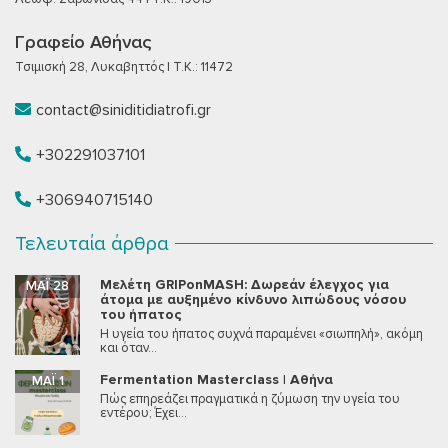
Γραφείο Αθήνας
Τσιμισκή 28, Λυκαβηττός | T.K.: 11472
contact@siniditidiatrofi.gr
+302291037101
+306940715140
Τελευταία άρθρα
Μελέτη GRIPonMASH: Δωρεάν έλεγχος για
ΜΆΙ 28
άτομα με αυξημένο κίνδυνο λιπώδους νόσου
του ήπατος
Η υγεία του ήπατος συχνά παραμένει «σιωπηλή», ακόμη
και όταν...
Fermentation Masterclass | Αθήνα
ΜΆΙ 1
Πώς επηρεάζει πραγματικά η ζύμωση την υγεία του
εντέρου; Έχει...