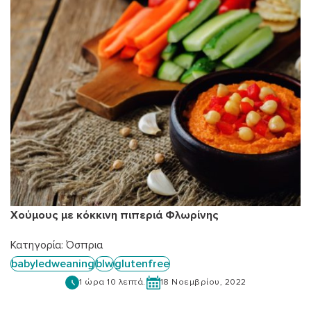
Χούμους με κόκκινη πιπεριά Φλωρίνης
Κατηγορία:
Όσπρια
babyledweaning
blw
glutenfree
1 ώρα 10 λεπτά.
18 Νοεμβρίου, 2022