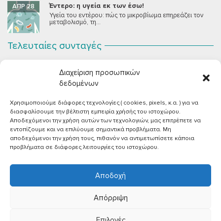
Έντερο: η υγεία εκ των έσω!
ΑΠΡ 28
Υγεία του εντέρου: πώς το μικροβίωμα επηρεάζει τον
μεταβολισμό, τη...
Τελευταίες συνταγές
Σοκολατένια Μους Τόφου
ΣΕΠ 2
Διαχείριση προσωπικών
Μια μους σοκολάτας για όλους εμάς που θέλουμε να
συστήσουμε...
δεδομένων
Χρησιμοποιούμε διάφορες τεχνολογίες ( cookies, pixels, κ.α. ) για να
Vegan Χωριάτικη Σαλάτα με Φέτα από Τόφου
ΙΟΎΝ 26
διασφαλίσουμε την βέλτιστη εμπειρία χρήσής του ιστοχώρου.
Καλοκαίρι, ζεστάρα και “χωριάτικη” σαλάτα! Έχοντας
Αποδεχόμενοι την χρήση αυτών των τεχνολογιών, μας επιτρέπετε να
μεγαλώσει με αυτό το...
εντοπίζουμε και να επιλύουμε σημαντικά προβλήματα. Μη
αποδεχόμενοι την χρήση τους, πιθανόν να αντιμετωπίσετε κάποια
Πικάντικες πέννες με ντομάτα
ΙΟΎΝ 18
προβλήματα σε διάφορες λειτουργίες του ιστοχώρου.
Και σε ποιο άτομο δεν αρέσει μία νόστιμη μακαρονάδα
με...
Αποδοχή
Απόρριψη
Επιλογές