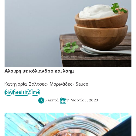
Αλοιφή με κόλιανδρο και λάημ
Κατηγορία:
Σάλτσες- Μαρινάδες- Sauce
blw
healthy
lime
5 λεπτά.
31 Μαρτίου, 2023