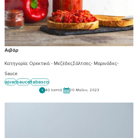
Αιβάρ
Κατηγορία:
Ορεκτικά - Μεζέδες
Σάλτσες- Μαρινάδες-
Sauce
ajvar
sauce
tabasco
40 λεπτά.
20 Μαΐου, 2023