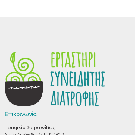
Επικοινωνία
Γραφείο Σαρωνίδας
Λεωφ. Σαρωνίδας 44 | T.K.: 19013